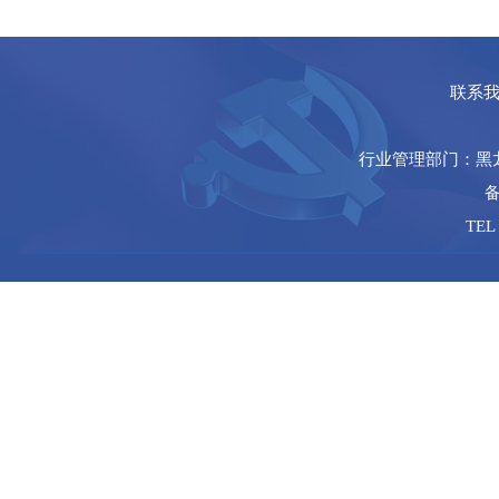
联系
行业管理部门：黑
备
TEL